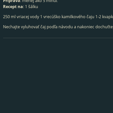
Príprava
: menej ako 5 minút
Recept na
: 1 šálku
250 ml vriacej vody 1 vrecúško kamilkového čaju 1-2 kvap
Nechajte vyluhovať čaj podľa návodu a nakoniec dochuťt