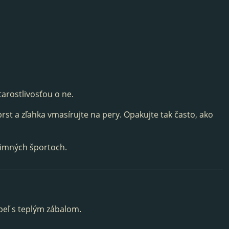
tarostlivosťou o ne.
 prst a zľahka vmasírujte na pery. Opakujte tak často, ako
 zimných športoch.
peľ s teplým zábalom.