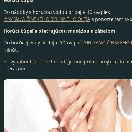
Horúci kúpeľ
Do nádoby s horúcou vodou pridajte 10 kvapiek
YIN-YANG ČÍNSKÉHO BYLINNÉHO OLEJA
a ponorte tam svo
Horúci kúpeľ s ošetrujúcou masážou a zábalom
Do horúcej vody pridajte 10 kvapiek
YIN-YANG ČÍNSKÉHO 
minút.
Po vytiahnutí si obe chodidlá jemne premasírujte až k čl
uterákom.